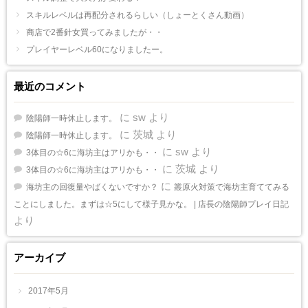
スキルレベルは再配分されるらしい（しょーとくさん動画）
商店で2番針女買ってみましたが・・
プレイヤーレベル60になりましたー。
最近のコメント
に
sw
より
陰陽師一時休止します。
に
茨城
より
陰陽師一時休止します。
に
sw
より
3体目の☆6に海坊主はアリかも・・
に
茨城
より
3体目の☆6に海坊主はアリかも・・
に
海坊主の回復量やばくないですか？
叢原火対策で海坊主育ててみる
ことにしました。まずは☆5にして様子見かな。 | 店長の陰陽師プレイ日記
より
アーカイブ
2017年5月