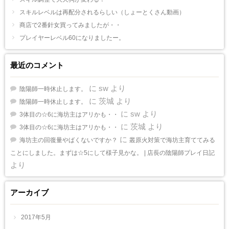
スキルレベルは再配分されるらしい（しょーとくさん動画）
商店で2番針女買ってみましたが・・
プレイヤーレベル60になりましたー。
最近のコメント
に
sw
より
陰陽師一時休止します。
に
茨城
より
陰陽師一時休止します。
に
sw
より
3体目の☆6に海坊主はアリかも・・
に
茨城
より
3体目の☆6に海坊主はアリかも・・
に
海坊主の回復量やばくないですか？
叢原火対策で海坊主育ててみる
ことにしました。まずは☆5にして様子見かな。 | 店長の陰陽師プレイ日記
より
アーカイブ
2017年5月