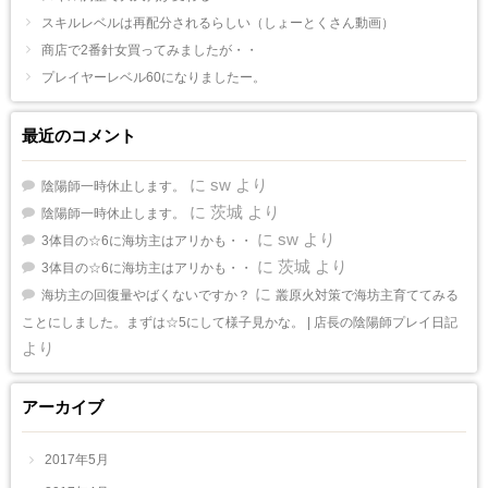
スキルレベルは再配分されるらしい（しょーとくさん動画）
商店で2番針女買ってみましたが・・
プレイヤーレベル60になりましたー。
最近のコメント
に
sw
より
陰陽師一時休止します。
に
茨城
より
陰陽師一時休止します。
に
sw
より
3体目の☆6に海坊主はアリかも・・
に
茨城
より
3体目の☆6に海坊主はアリかも・・
に
海坊主の回復量やばくないですか？
叢原火対策で海坊主育ててみる
ことにしました。まずは☆5にして様子見かな。 | 店長の陰陽師プレイ日記
より
アーカイブ
2017年5月