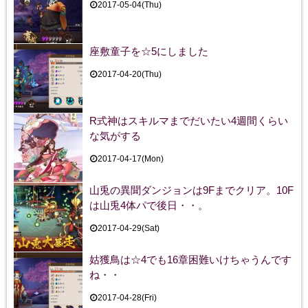
2017-05-04(Thu)
座敷童子を☆5にしました
2017-04-20(Thu)
R式神はスキルマまでだいたい4週間くらい
な気がする
2017-04-17(Mon)
山兎の異聞ダンジョンは9Fまでクリア。10F
は山兎4体パで後日・・。
2017-04-29(Sat)
姑獲鳥は☆4でも16章困難いけちゃうんです
ね・・
2017-04-28(Fri)