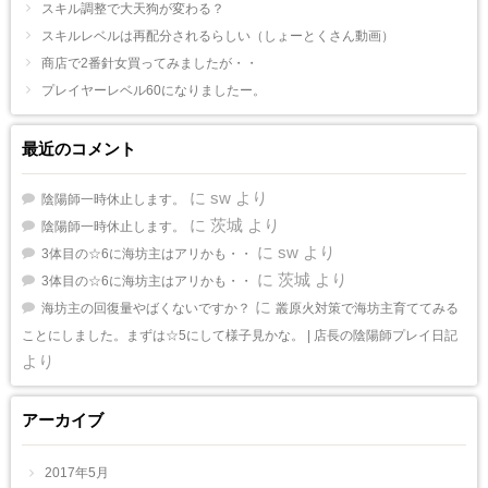
スキル調整で大天狗が変わる？
スキルレベルは再配分されるらしい（しょーとくさん動画）
商店で2番針女買ってみましたが・・
プレイヤーレベル60になりましたー。
最近のコメント
に
sw
より
陰陽師一時休止します。
に
茨城
より
陰陽師一時休止します。
に
sw
より
3体目の☆6に海坊主はアリかも・・
に
茨城
より
3体目の☆6に海坊主はアリかも・・
に
海坊主の回復量やばくないですか？
叢原火対策で海坊主育ててみる
ことにしました。まずは☆5にして様子見かな。 | 店長の陰陽師プレイ日記
より
アーカイブ
2017年5月