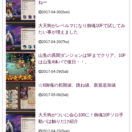
ねー
2017-04-30(Sun)
大天狗がレベルマになり御魂10Fで試してみ
たい事が増えました
2017-04-20(Thu)
山兎の異聞ダンジョンは9Fまでクリア。10F
は山兎4体パで後日・・。
2017-04-29(Sat)
☆6御魂の初期値、跳ね値、新規追加値
2017-05-06(Sat)
大天狗がついに会心100に！御魂10Fソロ手
動パは触りだけ紹介
2017-04-23(Sun)