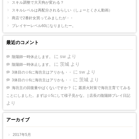
スキル調整で大天狗が変わる？
スキルレベルは再配分されるらしい（しょーとくさん動画）
商店で2番針女買ってみましたが・・
プレイヤーレベル60になりましたー。
最近のコメント
に
sw
より
陰陽師一時休止します。
に
茨城
より
陰陽師一時休止します。
に
sw
より
3体目の☆6に海坊主はアリかも・・
に
茨城
より
3体目の☆6に海坊主はアリかも・・
に
海坊主の回復量やばくないですか？
叢原火対策で海坊主育ててみる
ことにしました。まずは☆5にして様子見かな。 | 店長の陰陽師プレイ日記
より
アーカイブ
2017年5月